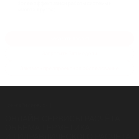
более эффективной работы системы и
многое другое;
Заказать проект
Запросить Bim модели
Заказать предпроектное обследование
он-лайн сервисы
ОНЛАЙН СЕРВИСЫ РАСЧЁТА
ОБЪЁМА ГЕРМЕТИКА
И ГИДРАВЛИЧЕСКОГО РАСЧЁТА