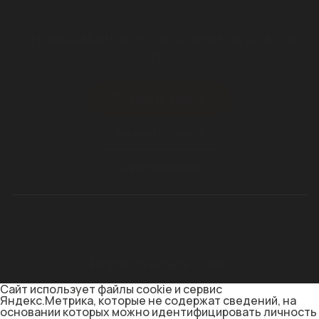
почта
Г. НОВОСИБИРСК, УЛ. ФАБРИЧНАЯ, Д. 4, ОФ.
313
пн-пт 9.00-18.00
Оставить заявку
Заказать звонок
Обратная связь
ОГРН 1187746169654
ИНН 9709024985
Политика конфиденциальности
Разработка сайта — Ridis
Сайт использует файлы cookie и сервис
Яндекс.Метрика, которые не содержат сведений, на
основании которых можно идентифицировать личность