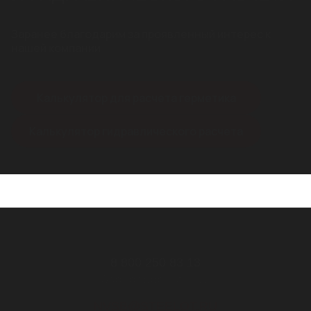
Заранее благодарим за проявленный интерес к
нашей компании
Калькулятор для расчета герметика
Калькулятор гидравлического расчета
8 800 250 83 13
Звонок бесплатный
NVSB@STEELOT.RU