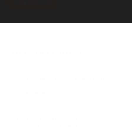
Оставить заявку
сервис
МЫ ВСЕГДА ГОТОВЫ:
ПРЕДОСТАВИТЬ ЧЕРТЕЖИ ИЗДЕЛИЙ
в различных форматах (AUTOCAD, Bim
модели и др.);
ПРЕДОСТАВИТЬ РАЗЛИЧНЫЕ
ТИПОВЫЕ МОНТАЖНЫЕ СХЕМЫ