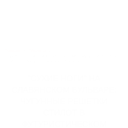
8 800 250 83 13
nvsb@steelot.ru
0
0
Каталог
Главная
Объекты
"Сухие ноги" на Славянском бульваре: чугунные решетки
СТИЛОТ в футуристическом проекте
ЛИНЕЙНЫЙ ПОВЕРХНОСТНЫЙ
"СУХИЕ НОГИ" НА
ВОДООТВОД
Пластиковые водоотводные лотки
СЛАВЯНСКОМ БУЛЬВАРЕ:
Бетонные водоотводные лотки
Полимербетонные водоотводные лотки
ЧУГУННЫЕ РЕШЕТКИ
Пескоуловители
СТИЛОТ В
Еще 6
ФУТУРИСТИЧЕСКОМ
СИСТЕМЫ ТОЧЕЧНОГО