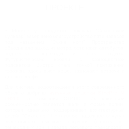
ПРОЕКТЕ
ВОДООТВОДА
Пластиковый дождеприемник
Бетонные дождеприемники
В Москве у городского вокзала "Славянский
бульвар" завершено благоустройство пяти навесов
ДОЖДЕПРИЕМНЫЕ РЕШЕТКИ
под названием "Сухие ноги". Пространство
объединило выход из метро, остановки автобусов,
подземные переходы и зоны отдыха.
ЛОКАЛЬНЫЕ ОЧИСТНЫЕ
Футуристические кровли с разноцветной
СООРУЖЕНИЯ, НАСОСНЫЕ
подсветкой быстро стали точкой притяжения
горожан, здесь пьют кофе, назначают встречи и
СТАНЦИИ, ЕМКОСТИ И
делают селфи.
РЕЗЕРВУАРЫ
Для системы водоотведения этого современного
Насосные станции (КНС, ПНС, СПД) Steelot ПРО
объекта выбраны
чугунные решетки SteePro M
Локальные очистные сооружения (ЛОС) Steelot
DN200
от компании СТИЛОТ. Их ключевой
ПРО
особенностью является щель в форме волны,
Емкости и резервуары Steelot ПРО
которая идеально поддерживает архитектурный
Емкости стальные спиральновитые оцинкованные
дизайн "Сухих ног". Но главное, надежность: чугун
STEELOT SPIREL®
выдерживает высокие нагрузки (вплоть до
пешеходных зон и заезда легкового транспорта),