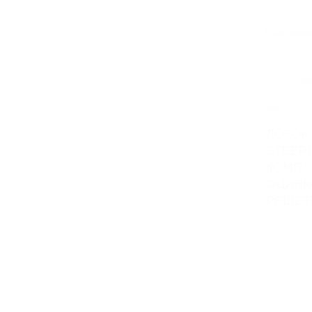
В наличи
ЛОТОК
STEEPL
КОМПЛ
ОЦИНК
РЕШЕТК
Арт.: P10
Ширина ги
Ширина
Длина
Высота
Вес