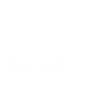
ь каталог
Связаться с нами
Заказать звонок
0
0
тирование
Объекты
Контакты
С РЕШЕТКОЙ
ИЛЕННЫЕ
АСТИКОВЫЕ
ТКИ СЕРИИ
EEPROPLAST