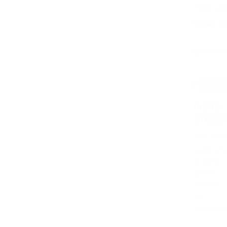
Класс наг
ЦЕНА: 1 
В наличи
ЛОТОК
STEEST
Арт.: P10
Ширина ги
Ширина
Длина
Высота
Вес
Класс наг