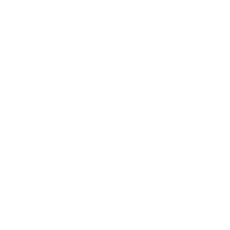
В наличии
1
1
ЛОТОК ПЛАСТИКОВЫЙ
ЫЙ
STEESTART DN100 H55
00 С
Арт.: P1055C
Й ТИП
Ширина гидр. сечения
DN 100
Ширина
146
Длина
1000
DN 100
Высота
55
128
Вес
0.94
1000
Класс нагрузки
C250
100
2.3
A15