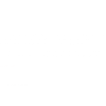
 лотки водоотводные широко используются для обустройства
отвода. Они отличаются небольшим весом и простым
ем заслужили признание среди многих покупателей.
тоимость – еще одно ключевое преимущество, что позволяет
онтаж на территории загородных домов, многоквартирных
 Водоотводные лотки из пластика также часто применяются на
дорожках и тротуарах.
олностью
:
др. сечения
Ширина
Высота