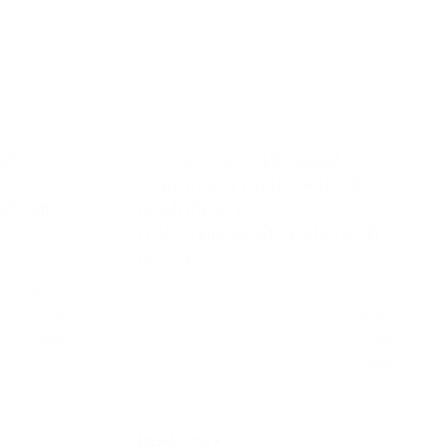
ЫЙ
ЛОТОК ПЛАСТИКОВЫЙ
5 С
STEEPLAIN DN100 H100 В
Й ТИП
КОМПЛЕКТЕ С
ПЛАСТИКОВОЙ РЕШЕТКОЙ
КЛ. А15
Арт.: P1010P
DN 100
128
Ширина гидр. сечения
DN 100
1000
Ширина
128
55
Длина
1000
2
Высота
100
A15
Класс нагрузки
A15
ЦЕНА: 750 ₽