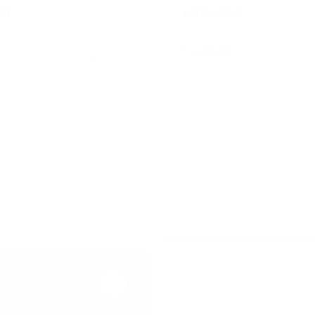
0 ₽
ЦЕНА: 590 ₽
и
В наличии
1
1
2
3
СИСТЕМА
ВОДООТВЕД