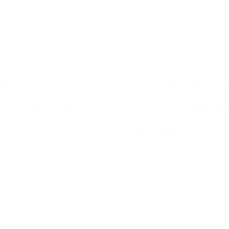
рузки
A15
300 ₽
ЦЕНА: 1 300 ₽
и
В наличии
1
 ПЛАСТИКОВЫЙ
ЛОТОК ПЛАСТИКОВ
ART DN100 H80
STEESTART DN100 H
ВЫСОКИЙ БОРТ
80C
Арт.: P1093C
др. сечения
DN 100
146
Ширина гидр. сечения
1000
Ширина
80
Длина
1.19
Высота
рузки
C250
Вес
Класс нагрузки