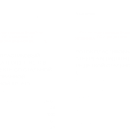
и
В наличии
1
НОВИНКА
ЛОТОК ПЛАСТИКОВ
 ПЛАСТИКОВЫЙ
STEEPLAIN DN100 H1
AIN DN100 H100 В
РЕШЕТКОЙ СТАЛЬНО
ЕКТЕ СО СТАЛЬНОЙ
1
ОВАННОЙ
Арт.: P1010S01
ОЙ КЛ. А15
Ширина гидр. сечения
10S
Ширина
др. сечения
DN 100
Длина
128
Высота
1000
Вес
100
Класс нагрузки
2.3