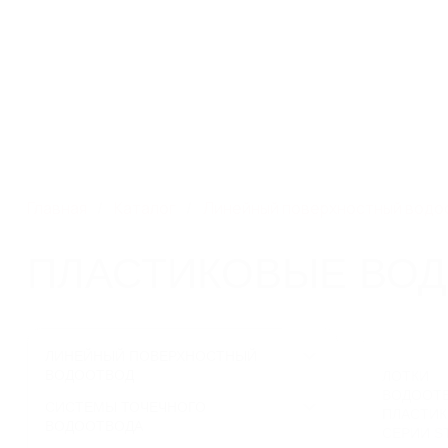
Производство систем
г. Новосибирск, ул. Фаб
поверхностного водоотвода
313
Каталог
Главная
Каталог
Линейный поверхностный водо
ПЛАСТИКОВЫЕ ВОД
ЛИНЕЙНЫЙ ПОВЕРХНОСТНЫЙ
ВОДООТВОД
ЛОТКИ
ВОДООТ
СИСТЕМЫ ТОЧЕЧНОГО
Пластиковые водоотводные лотки
ПЛАСТИ
ВОДООТВОДА
Бетонные водоотводные лотки
СЕРИИ S
Полимербетонные водоотводные