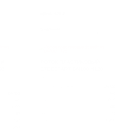
ЦЕНА: 520 ₽
В наличии
1
1
ЫЙ
ЛОТОК ПЛАСТИКОВЫЙ
93
STEESTART DN100 H120
Арт.: P1012C
Ширина гидр. сечения
DN 100
Ширина
146
DN 100
Длина
1000
146
Высота
120
1000
Вес
1.55
93
Класс нагрузки
C250
1.27
C250