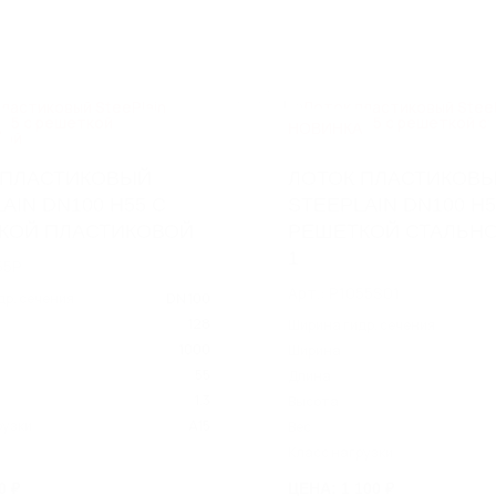
А
НОВИНКА
 ПЛАСТИКОВЫЙ
ЛОТОК ПЛАСТИКОВ
AIN DN100 H55 С
STEEPLAIN DN100 H5
КОЙ ПЛАСТИКОВОЙ
РЕШЕТКОЙ СТАЛЬНО
1
55P
Арт.: P1055S01
др. сечения
DN 100
128
Ширина гидр. сечения
1000
Ширина
55
Длина
1.3
Высота
рузки
A15
Вес
Класс нагрузки
0 ₽
ЦЕНА: 1 100 ₽