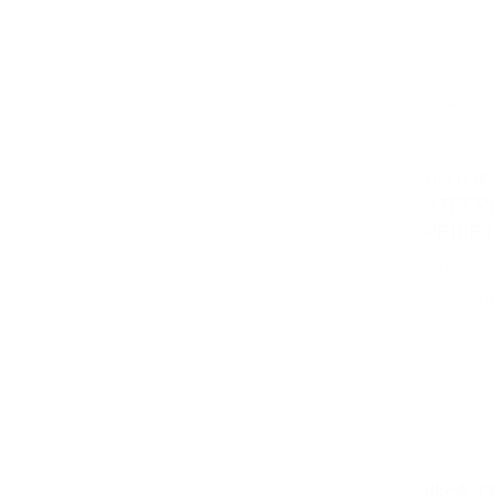
заказчика
Трапы из нержавеющей стали
Ревизии из нержавеющей стали
НОВИНК
ЛОТОК
STEEPL
РЕШЕТ
Арт.: P10
Ширина ги
Ширина
Длина
Высота
Вес
Класс наг
ЦЕНА: 73