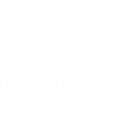
ричная, д. 4, оф.
8 800 250 83 13
Скачат
nvsb@steelot.ru
Компания
Новинки
Новости
Дилерам
Проек
отвод
Пластиковые водоотводные лотки
ООТВОДНЫЕ ЛОТКИ 
ЛОТКИ
УС
ВОДНЫЕ
ВОДООТВОДНЫЕ
ПЛ
КОВЫЕ
ПЛАСТИКОВЫЕ
ЛО
TEEPLAIN
СЕРИИ STEESTART
ST