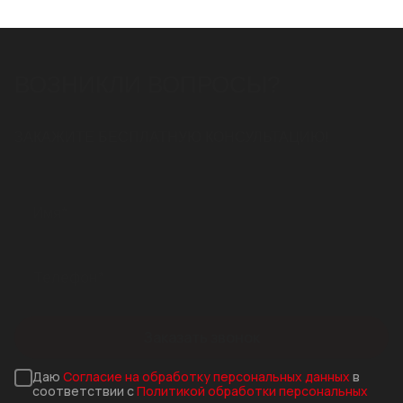
788 МЕТРОВ ЛОТКОВ
В ЖК "ЮЖНОПОРТОВАЯ" (Г.
"ЯБЛОНЕВЫХ САДОВ" В
STEEPRO ДЛЯ СТАНЦИЙ
МОСКВА)
ВОРОНЕЖЕ ОТ СТИЛОТ
МЕТРО В АЛМАТЫ
ВОЗНИКЛИ ВОПРОСЫ?
ЗАКАЖИТЕ БЕСПЛАТНУЮ КОНСУЛЬТАЦИЮ!
Заказать звонок
Даю
Согласие на обработку персональных данных
в
соответствии с
Политикой обработки персональных