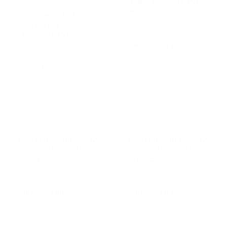
ВОДООТВОД С МОСТОВ,
ТРАП STEERIDGE 150
H50
СТИЛОБАТОВ И КРОВЛИ
УГЛОВОЙ ЭЛЕМЕНТ
ПОЛИМЕРБЕТОННЫЙ
Арт.: PBR1550T
Мостовые лотки SteeMost
STEERIDGE 150 H50
Кровельные лотки SteeRooF
цена: По запросу
Воронки и трапы
Арт.: PBR1550U
цена: По запросу
СИСТЕМЫ ГРЯЗЕЗАЩИТЫ
Грязезащитные решетки стальные
Грязезащитные решетки алюминиевые
Грязезащитные ворсовые покрытия
ИЗДЕЛИЯ ИЗ НЕРЖАВЕЮЩЕЙ
ЗАГЛУШКА ДЛЯ ЛОТКА
ЗАГЛУШКА ДЛЯ ЛОТКА
STEERIDGE 150 H36
STEERIDGE 150 H36
СТАЛИ
(ВХОД)
(ВЫХОД)
Линейный водоотвод из нержавеющей стали
Арт.: ZPB1536/1
Арт.: ZPB1536/2
Изделия и оборудование по чертежам заказчика
Трапы из нержавеющей стали
цена: По запросу
цена: По запросу
Ревизии из нержавеющей стали