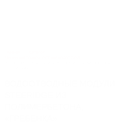
8 800 250 83 13
nvsb@steelot.ru
0
0
Каталог
Главная
Каталог
Линейный поверхностный водоотвод
Водоотводные модули SteeRidge из полимербетона,
«Гребенка»
ЛИНЕЙНЫЙ ПОВЕРХНОСТНЫЙ
ВОДООТВОД
ВОДООТВОДНЫЕ МОДУЛИ
Пластиковые водоотводные лотки
Бетонные водоотводные лотки
STEERIDGE ИЗ
Полимербетонные водоотводные лотки
Пескоуловители
ПОЛИМЕРБЕТОНА,
Еще 6
«ГРЕБЕНКА»
СИСТЕМЫ ТОЧЕЧНОГО