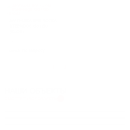
ЗАГЛУШКА ДЛЯ ЛОТКА
STEERIDGE 150 H50
(ВХОД)
Арт.: ZPB1550/1
цена: По запросу
1
2
НАШИ ОБЪЕКТЫ
СМОТРЕТЬ ВСЕ ОБЪЕКТЫ
КОМПЛЕКСНОЕ
СИСТЕМА ВОДООТВЕДЕНИЯ
ВОДООТВЕДЕНИЕ ДЛЯ