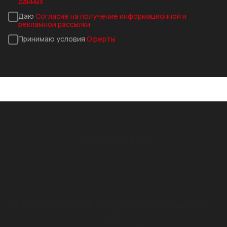
данных
Даю
Согласие на получение информационной и
рекламной рассылки
Принимаю условия
Оферты
8 800 250 83 13
Звонок бесплатный
NVSB@STEELOT.RU
почта
Г. НОВОСИБИРСК, УЛ. ФАБРИЧНАЯ, Д. 4, ОФ.
313