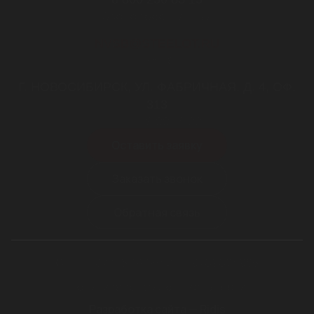
Звонок бесплатный
NVSB@STEELOT.RU
почта
Г. НОВОСИБИРСК, УЛ. ФАБРИЧНАЯ, Д. 4, ОФ.
313
пн-пт 9.00-18.00
Оставить заявку
Заказать звонок
Обратная связь
ОГРН 1187746169654
ИНН 9709024985
Политика конфиденциальности
Разработка сайта — Ridis