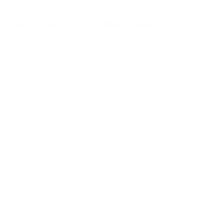
ВОДООТВОДА
БЕТОННЫЕ ДОЖДЕПРИЕМНИКИ
Пластиковый дождеприемник
Бетонные дождеприемники
ДОЖДЕПРИЕМНЫЕ РЕШЕТКИ
Когда нет необходимости устанавливать дренаж по
всему участку, но нужно организовать локальное
отведение талых или дождевых вод, точечный
ЛОКАЛЬНЫЕ ОЧИСТНЫЕ
водоотвод будет лучшим решением. При его
СООРУЖЕНИЯ, НАСОСНЫЕ
обустройстве не придется по всему участку
прокладывать
водоотводные лотки
, при этом
СТАНЦИИ, ЕМКОСТИ И
удастся предупредить скопление осадков возле
РЕЗЕРВУАРЫ
фундамента дома или в других местах.
Читать полностью
Насосные станции (КНС, ПНС, СПД) Steelot ПРО
Локальные очистные сооружения (ЛОС) Steelot
ПРО
Ширина гидр. сечения
Ширина
Емкости и резервуары Steelot ПРО
Емкости стальные спиральновитые оцинкованные
Высота
Длина
Класс нагрузки
STEELOT SPIREL®